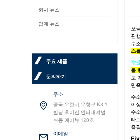
회사 뉴스
업계 뉴스
오늘
관행
수소
스를
주요 제품
수소
를 
문의하기
로 
만족
주소
수소
중국 우한시 우창구 K3-1
이상
빌딩 후이진 인터내셔널
수소
쉬동 애비뉴 120호
빠르
즐길
이메일
Ei