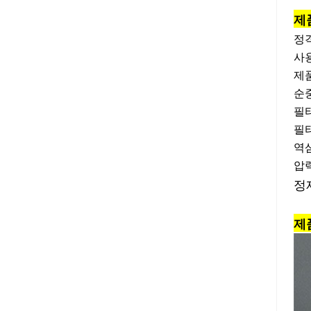
제
정격
사용
제품
순중
필터
필터
역
압력
정제
제