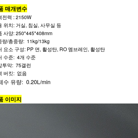
품 매개변수
전력 : 2150W
 위치: 거실, 침실, 사무실 등
 사양: 250*445*408mm
량/총중량: 11kg/13kg
 요소 구성: PP 면, 활성탄, RO 멤브레인, 활성탄
 수준: 4개 수준
삼투막: 75갤런
 버킷: 없음
수 유량: 0.20L/min
품 이미지