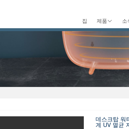
집
제품
소
데스크탑 워
계 UV 멸균