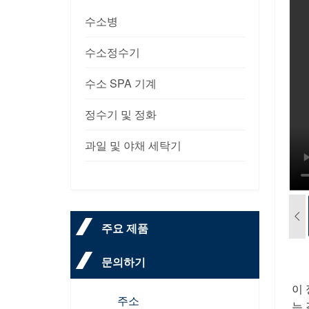
수소병
수소정수기
수소 SPA 기계
정수기 및 정화
과일 및 야채 세탁기
주요 제품
문의하기
이
주소
는 