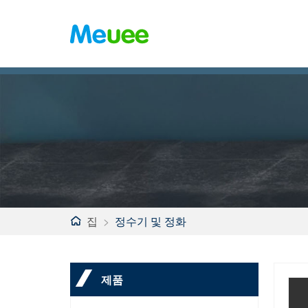
집
>
정수기 및 정화
제품